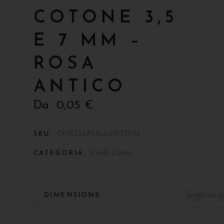
COTONE 3,5
E 7 MM –
ROSA
ANTICO
Da
0,05
€
CORDAROSAANTICO
SKU:
Corde Cotone
CATEGORIA:
Scegli un'o
DIMENSIONE