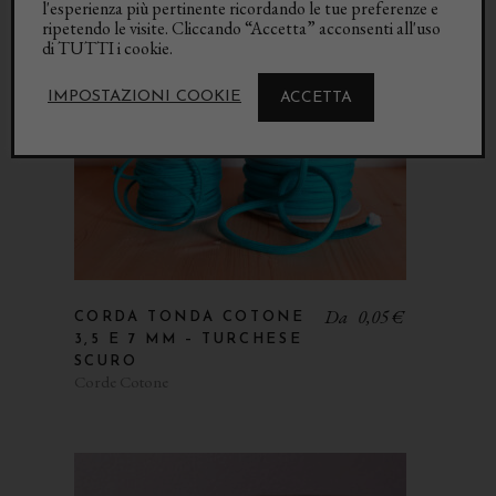
Esaurito
l'esperienza più pertinente ricordando le tue preferenze e
ripetendo le visite. Cliccando “Accetta” acconsenti all'uso
di TUTTI i cookie.
IMPOSTAZIONI COOKIE
ACCETTA
Da
0,05
€
CORDA TONDA COTONE
3,5 E 7 MM – TURCHESE
SCURO
Corde Cotone