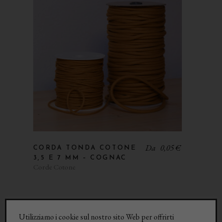
Da
0,05
€
CORDA TONDA COTONE
3,5 E 7 MM – COGNAC
Corde Cotone
Utilizziamo i cookie sul nostro sito Web per offrirti