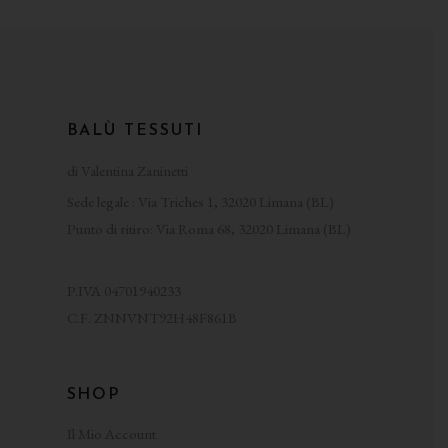
BALÙ TESSUTI
di Valentina Zaninetti
Sede legale : Via Triches 1, 32020 Limana (BL)
Punto di ritiro: Via Roma 68, 32020 Limana (BL)
P.IVA 04701940233
C.F. ZNNVNT92H48F861B
SHOP
Il Mio Account