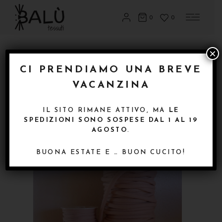
0
0
×
Home
Prodotti di merceria per il cucito
CI PRENDIAMO UNA BREVE
creativo
Corde Cotone
Corda tonda
VACANZINA
cotone 3,5 e 7 mm – rosa antico
IL SITO RIMANE ATTIVO, MA
LE
SPEDIZIONI SONO SOSPESE DAL 1 AL 19
AGOSTO
.
BUONA ESTATE E … BUON CUCITO!